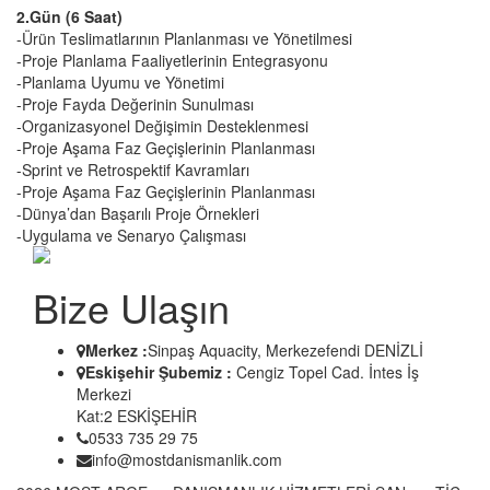
2.Gün (6 Saat)
-Ürün Teslimatlarının Planlanması ve Yönetilmesi
-Proje Planlama Faaliyetlerinin Entegrasyonu
-Planlama Uyumu ve Yönetimi
-Proje Fayda Değerinin Sunulması
-Organizasyonel Değişimin Desteklenmesi
-Proje Aşama Faz Geçişlerinin Planlanması
-Sprint ve Retrospektif Kavramları
-Proje Aşama Faz Geçişlerinin Planlanması
-Dünya’dan Başarılı Proje Örnekleri
-Uygulama ve Senaryo Çalışması
Bize Ulaşın
Merkez :
Sinpaş Aquacity, Merkezefendi DENİZLİ
Eskişehir Şubemiz :
Cengiz Topel Cad. İntes İş
Merkezi
Kat:2 ESKİŞEHİR
0533 735 29 75
info@mostdanismanlik.com