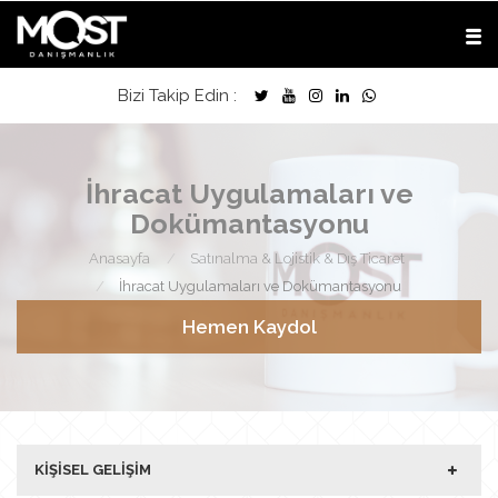
Bizi Takip Edin :
İhracat Uygulamaları ve
Dokümantasyonu
Anasayfa
Satınalma & Lojistik & Dış Ticaret
İhracat Uygulamaları ve Dokümantasyonu
Hemen Kaydol
KIŞISEL GELIŞIM