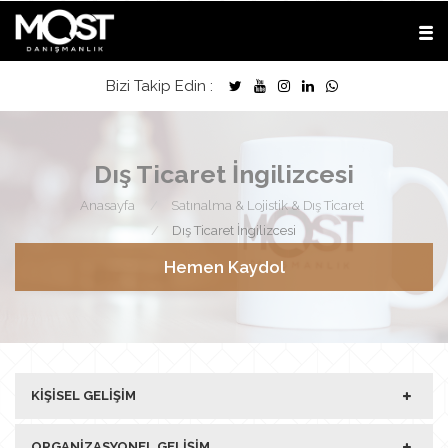
Bizi Takip Edin :
Dış Ticaret İngilizcesi
Anasayfa
Satınalma & Lojistik & Dış Ticaret
Dış Ticaret İngilizcesi
Hemen Kaydol
KIŞISEL GELIŞIM
ORGANIZASYONEL GELIŞIM